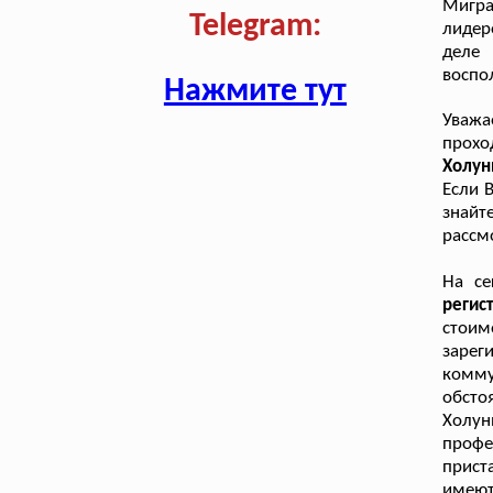
Мигра
Telegram:
лидер
деле
воспо
Нажмите тут
Уважа
прохо
Холун
Если В
знайт
рассм
На се
реги
стоим
заре
комму
обсто
Холун
профе
прист
имеют