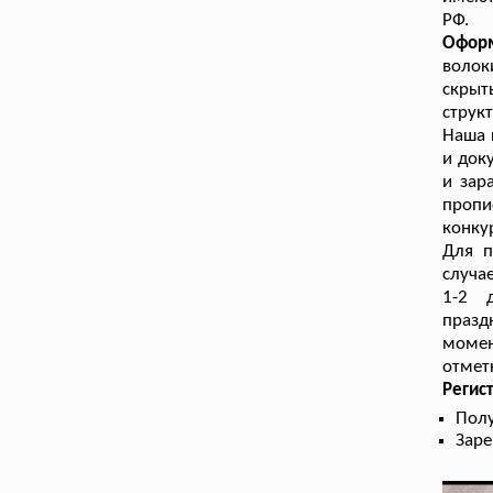
РФ.
Офор
волок
скрыт
струк
Наша 
и док
и зар
пропи
конку
Для п
случа
1-2 
празд
момен
отмет
Регис
Полу
Заре