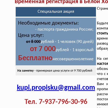
Временная регистрация в Белой Х
Стран
Специальная акция
Необходимые документы:
Будь
компа
- паспорта гражданина России;
стоит
Цена услуг:
време
от 8 000
рублей - 1 человек (90 дней)
разво
от 7 000
образ
рублей - 1 взрослый
Бесплатно
На се
несовершеннолетние
наст
обозн
На заметку
- примерная цена
услуги от 9 700 рублей
что с
счето
Вам н
kupi.propisku@gmail.com
пропи
рассч
посто
Тел. 7-937-796-30-96
имеют